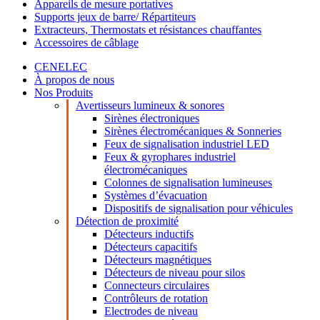
Appareils de mesure portatives
Supports jeux de barre/ Répartiteurs
Extracteurs, Thermostats et résistances chauffantes
Accessoires de câblage
CENELEC
À propos de nous
Nos Produits
Avertisseurs lumineux & sonores
Sirènes électroniques
Sirènes électromécaniques & Sonneries
Feux de signalisation industriel LED
Feux & gyrophares industriel
électromécaniques
Colonnes de signalisation lumineuses
Systèmes d’évacuation
Dispositifs de signalisation pour véhicules
Détection de proximité
Détecteurs inductifs
Détecteurs capacitifs
Détecteurs magnétiques
Détecteurs de niveau pour silos
Connecteurs circulaires
Contrôleurs de rotation
Electrodes de niveau