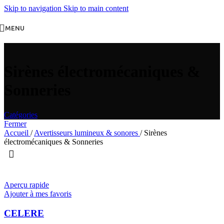
Skip to navigation
Skip to main content
MENU
Sirènes électromécaniques &
Sonneries
Catégories
Fermer
Accueil
/
Avertisseurs lumineux & sonores
/
Sirènes
électromécaniques & Sonneries
Aperçu rapide
Ajouter à mes favoris
CELERE