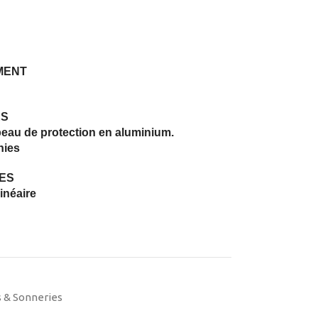
MENT
ES
peau de protection en aluminium.
nies
ES
inéaire
 & Sonneries