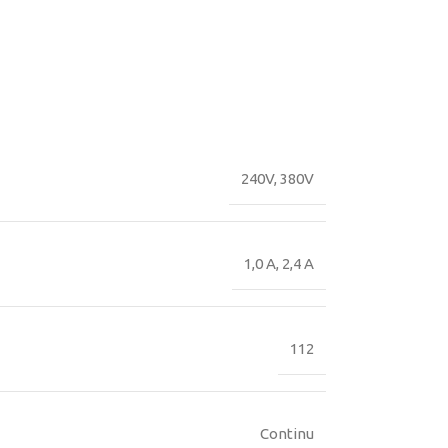
240V, 380V
1,0 A, 2,4 A
112
Continu