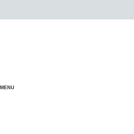
0522-856232(LG)
0666-183878
MENU
ACCUEIL
Nos Produits
À propos de nous
Contact