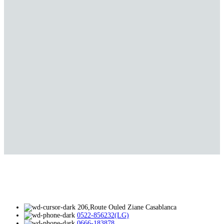
206,Route Ouled Ziane Casablanca
0522-856232(LG)
0666-183878