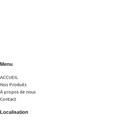
0522-856232(LG)
0666-183878
Menu
ACCUEIL
Nos Produits
À propos de nous
Contact
Localisation