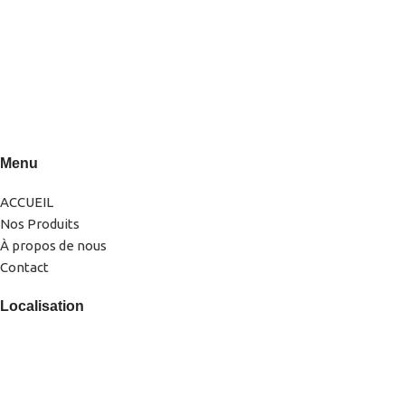
0522-856232(LG)
0666-183878
Menu
ACCUEIL
Nos Produits
À propos de nous
Contact
Localisation