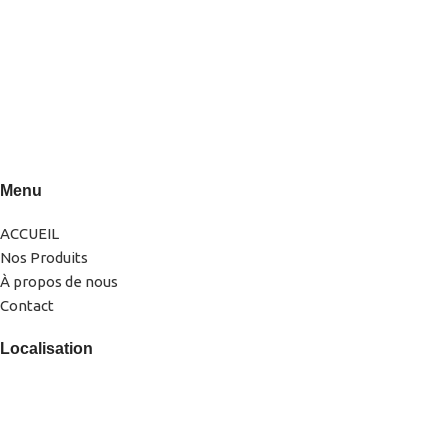
0522-856232(LG)
0666-183878
Menu
ACCUEIL
Nos Produits
À propos de nous
Contact
Localisation