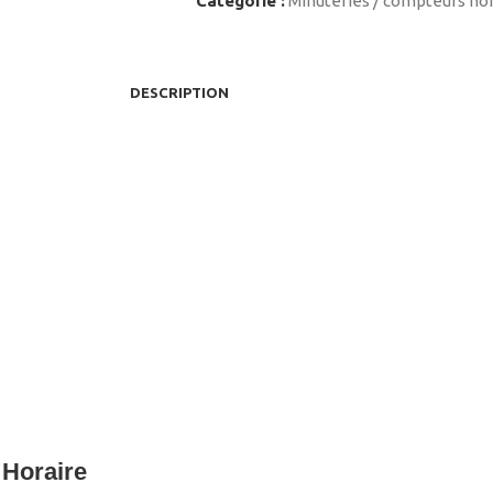
Catégorie :
Minuteries / compteurs ho
DESCRIPTION
 Horaire