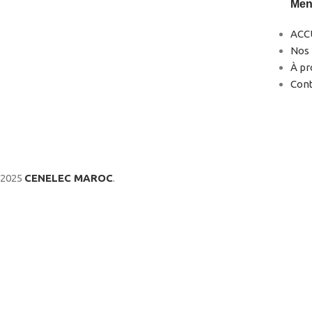
Me
ACC
Nos 
0522-856232(LG)
À pr
0666-183878
Con
2025
CENELEC MAROC
.