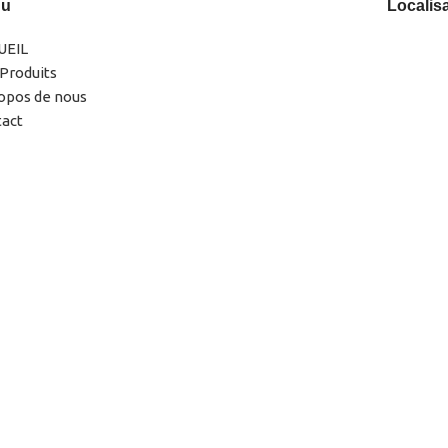
nu
Localis
UEIL
Produits
opos de nous
tact