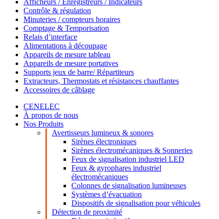
Afficheurs / Enregistreurs / Indicateurs
Contrôle & régulation
Minuteries / compteurs horaires
Comptage & Temporisation
Relais d’interface
Alimentations à découpage
Appareils de mesure tableau
Appareils de mesure portatives
Supports jeux de barre/ Répartiteurs
Extracteurs, Thermostats et résistances chauffantes
Accessoires de câblage
CENELEC
À propos de nous
Nos Produits
Avertisseurs lumineux & sonores
Sirènes électroniques
Sirènes électromécaniques & Sonneries
Feux de signalisation industriel LED
Feux & gyrophares industriel
électromécaniques
Colonnes de signalisation lumineuses
Systèmes d’évacuation
Dispositifs de signalisation pour véhicules
Détection de proximité