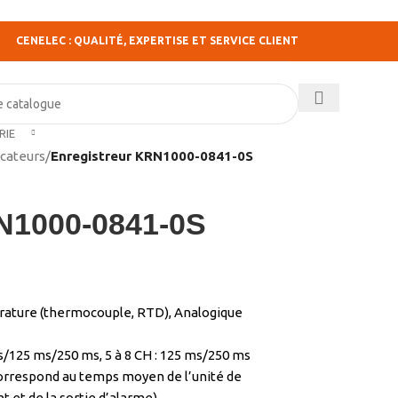
CENELEC : QUALITÉ, EXPERTISE ET SERVICE CLIENT
RIE
icateurs
/
Enregistreur KRN1000-0841-0S
N1000-0841-0S
érature (thermocouple, RTD), Analogique
ms/125 ms/250 ms, 5 à 8 CH : 125 ms/250 ms
correspond au temps moyen de l’unité de
et de la sortie d’alarme)