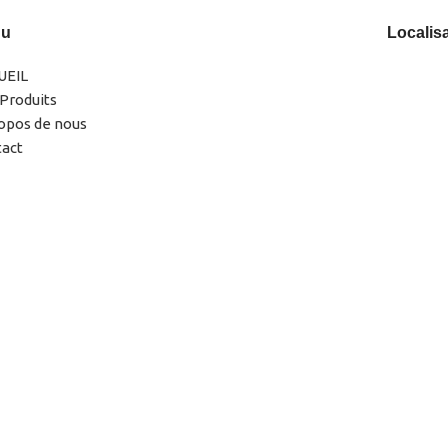
nu
Localis
UEIL
Produits
opos de nous
tact