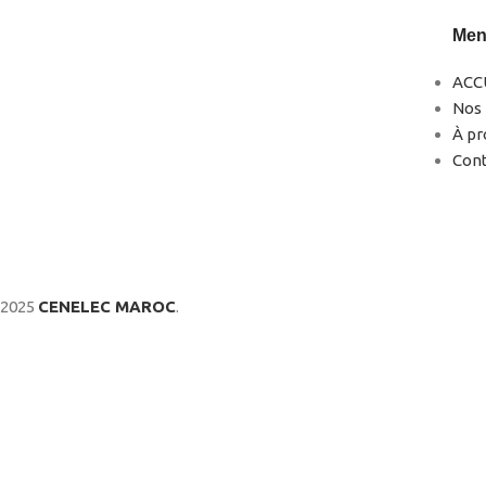
Me
ACC
Nos 
0522-856232(LG)
À pr
0666-183878
Con
2025
CENELEC MAROC
.