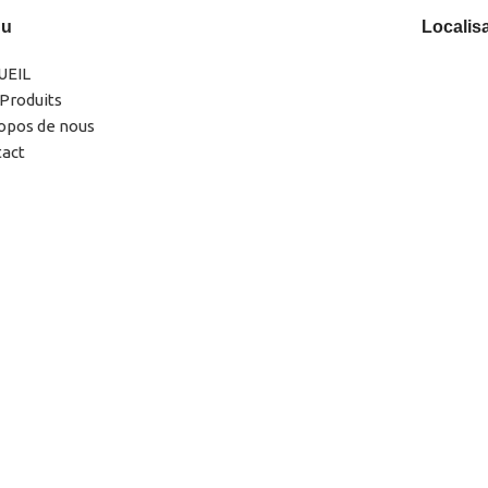
nu
Localis
UEIL
Produits
opos de nous
tact