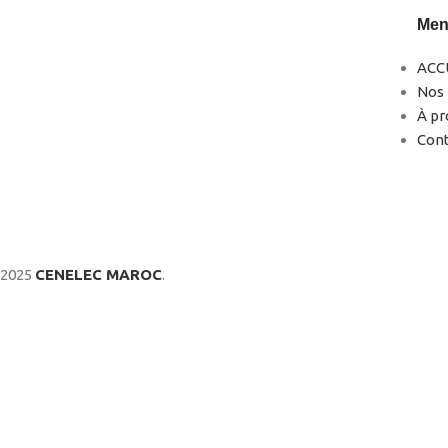
Me
ACC
Nos 
0522-856232(LG)
À pr
0666-183878
Con
2025
CENELEC MAROC
.