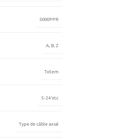
5000PPR
A, B, Z
Totem
5-24 Vcc
Type de câble axial