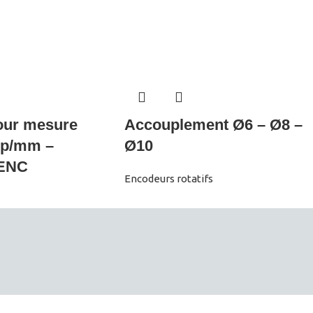
our mesure
Accouplement Ø6 – Ø8 –
imp/mm –
Ø10
 ENC
Encodeurs rotatifs