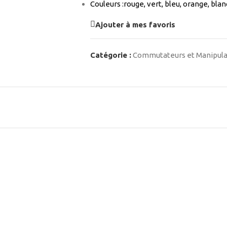
Couleurs :rouge, vert, bleu, orange, blanc
Ajouter à mes favoris
Catégorie :
Commutateurs et Manipula