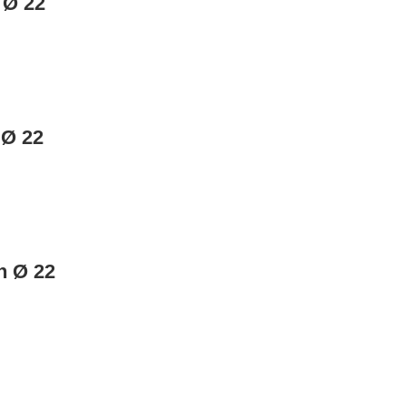
 Ø 22
 Ø 22
n Ø 22