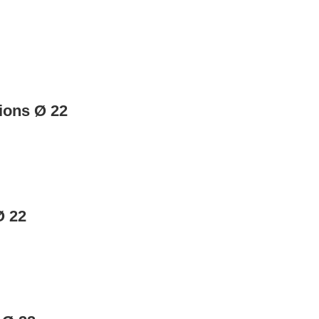
ions Ø 22
Ø 22