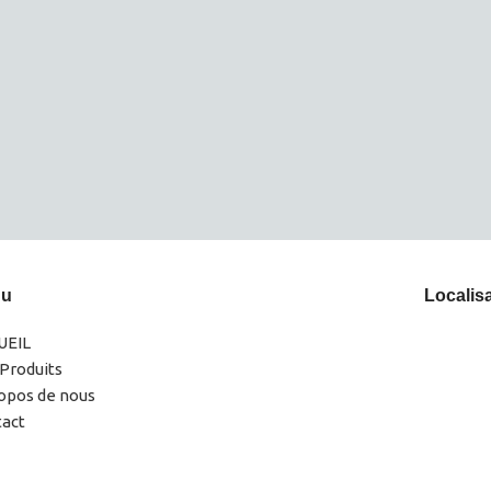
nu
Localis
UEIL
Produits
opos de nous
tact