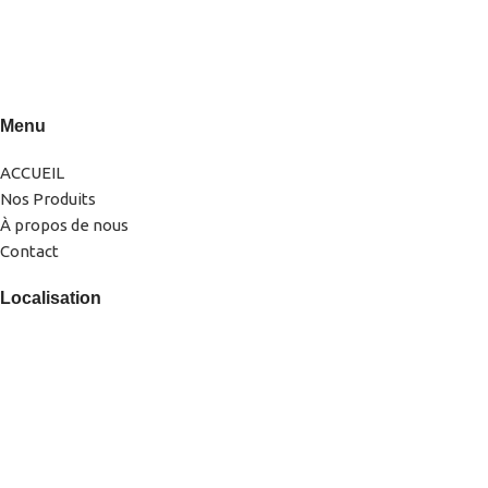
0522-856232(LG)
0666-183878
Menu
ACCUEIL
Nos Produits
À propos de nous
Contact
Localisation