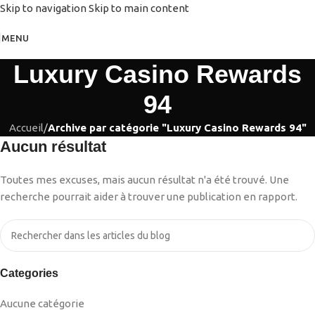
Skip to navigation
Skip to main content
MENU
Luxury Casino Rewards
94
Accueil
/
Archive par catégorie "Luxury Casino Rewards 94"
Aucun résultat
Toutes mes excuses, mais aucun résultat n'a été trouvé. Une
recherche pourrait aider à trouver une publication en rapport.
Categories
Aucune catégorie