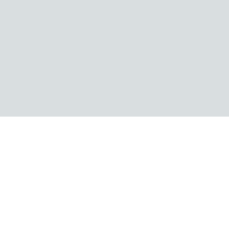
0522-856232(LG)
0666-183878