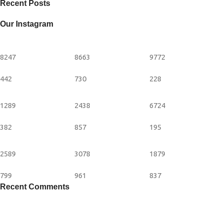
Recent Posts
Our Instagram
8247
8663
9772
442
730
228
1289
2438
6724
382
857
195
2589
3078
1879
799
961
837
Recent Comments