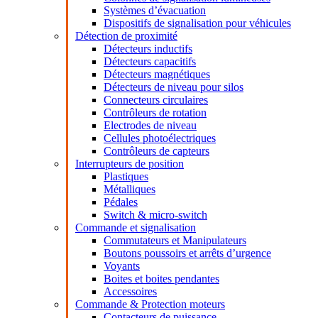
Systèmes d’évacuation
Dispositifs de signalisation pour véhicules
Détection de proximité
Détecteurs inductifs
Détecteurs capacitifs
Détecteurs magnétiques
Détecteurs de niveau pour silos
Connecteurs circulaires
Contrôleurs de rotation
Electrodes de niveau
Cellules photoélectriques
Contrôleurs de capteurs
Interrupteurs de position
Plastiques
Métalliques
Pédales
Switch & micro-switch
Commande et signalisation
Commutateurs et Manipulateurs
Boutons poussoirs et arrêts d’urgence
Voyants
Boites et boites pendantes
Accessoires
Commande & Protection moteurs
Contacteurs de puissance