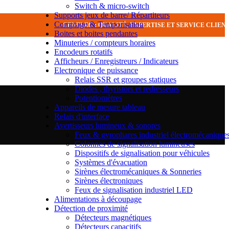
Switch & micro-switch
Supports jeux de barre/ Répartiteurs
Comptage & Temporisation
CENELEC : QUALITÉ, EXPERTISE ET SERVICE CLIEN
Boites et boites pendantes
Minuteries / compteurs horaires
Encodeurs rotatifs
Afficheurs / Enregistreurs / Indicateurs
Electronique de puissance
Relais SSR et groupes statiques
Diodes , thyristors et redresseurs
Potentiomètres
Appareils de mesure tableau
Relais d'interface
Avertisseurs lumineux & sonores
Feux & gyrophares industriel électromécanique
Colonnes de signalisation lumineuses
Dispositifs de signalisation pour véhicules
Systèmes d'évacuation
Sirènes électromécaniques & Sonneries
Sirènes électroniques
Feux de signalisation industriel LED
Alimentations à découpage
Détection de proximité
Détecteurs magnétiques
Détecteurs capacitifs