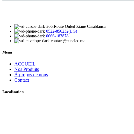
206,Route Ouled Ziane Casablanca
0522-856232(LG)
0666-183878
contact@cenelec.ma
Menu
ACCUEIL
Nos Produits
À propos de nous
Contact
Localisation