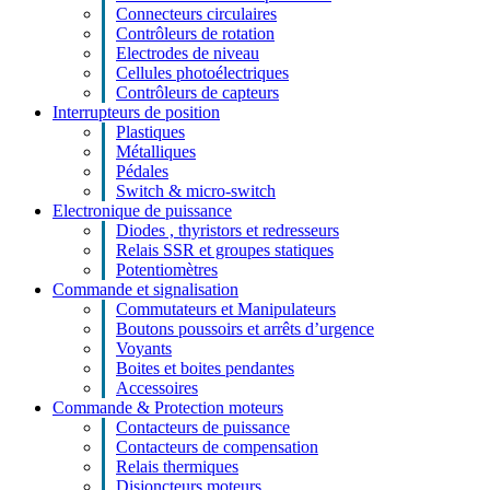
Connecteurs circulaires
Contrôleurs de rotation
Electrodes de niveau
Cellules photoélectriques
Contrôleurs de capteurs
Interrupteurs de position
Plastiques
Métalliques
Pédales
Switch & micro-switch
Electronique de puissance
Diodes , thyristors et redresseurs
Relais SSR et groupes statiques
Potentiomètres
Commande et signalisation
Commutateurs et Manipulateurs
Boutons poussoirs et arrêts d’urgence
Voyants
Boites et boites pendantes
Accessoires
Commande & Protection moteurs
Contacteurs de puissance
Contacteurs de compensation
Relais thermiques
Disjoncteurs moteurs