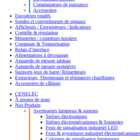
Commutateurs de puissance
Accessoires
Encodeurs rotatifs
Sondes et convertisseurs de signaux
Afficheurs / Enregistreurs / Indicateurs
Contrôle & régulation
Minuteries / compteurs horaires
Comptage & Temporisation
Relais d’interface
Alimentations à découpage
Appareils de mesure tableau
Appareils de mesure portatives
Supports jeux de barre/ Répartiteurs
Extracteurs, Thermostats et résistances chauffantes
Accessoires de câblage
CENELEC
À propos de nous
Nos Produits
Avertisseurs lumineux & sonores
Sirènes électroniques
Sirènes électromécaniques & Sonneries
Feux de signalisation industriel LED
Feux & gyrophares industriel électromécanique
Colonnes de signalisation lumineuses