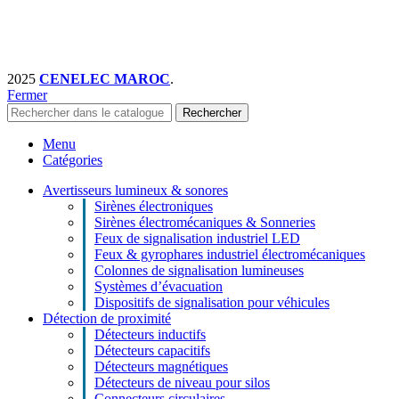
2025
CENELEC MAROC
.
Fermer
Rechercher
Menu
Catégories
Avertisseurs lumineux & sonores
Sirènes électroniques
Sirènes électromécaniques & Sonneries
Feux de signalisation industriel LED
Feux & gyrophares industriel électromécaniques
Colonnes de signalisation lumineuses
Systèmes d’évacuation
Dispositifs de signalisation pour véhicules
Détection de proximité
Détecteurs inductifs
Détecteurs capacitifs
Détecteurs magnétiques
Détecteurs de niveau pour silos
Connecteurs circulaires