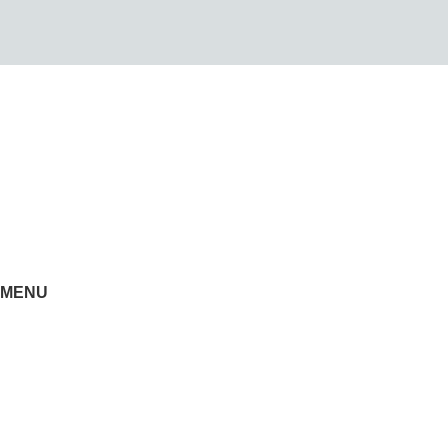
0522-856232(LG)
0666-183878
MENU
ACCUEIL
Nos Produits
À propos de nous
Contact