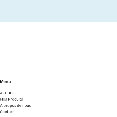
0522-856232(LG)
0666-183878
Menu
ACCUEIL
Nos Produits
À propos de nous
Contact