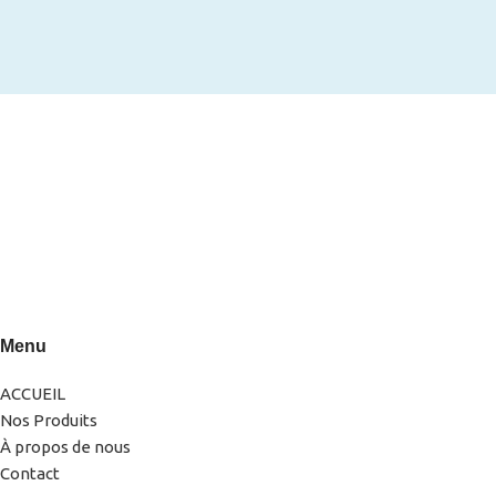
0522-856232(LG)
0666-183878
Menu
ACCUEIL
Nos Produits
À propos de nous
Contact